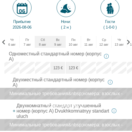
06
Прибытие
Ночи:
Гости
2026-08-06
( 2 н )
( 1-0-0 )
Чт
Пт
Сб
Вс
Пн
Вт
Ср
Чт
6 авг
7 авг
8 авг
9 авг
10 авг
11 авг
12 авг
13 авг
1
Чт
Одноместный стандартный номер (корпус
3 сен
А)
x
x
x
123
€
123
€
Двухместный стандартный номер (корпус
123
€
А)
Минимальные требования&nbsp;номерa: взослых -
x
x
x
x
x
2,&nbsp;детей - 0
x
Двухкомнатный стандарт улучшенный
+
номер (корпус А) Dvukhkomnatnyy standart
uluch
Минимальные требования&nbsp;номерa: взослых -
x
x
x
x
x