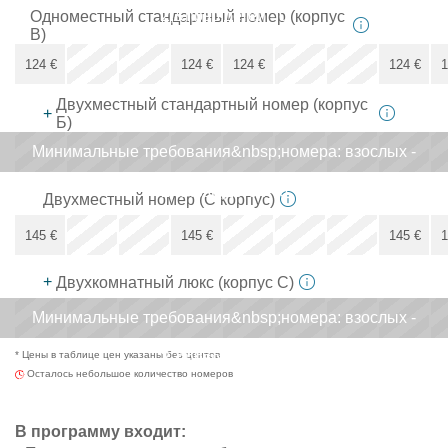
2,&nbsp;детей - 0
x
Одноместный стандартный номер (корпус
B)
x
x
124
€
124
€
124
€
124
€
1
Двухместный стандартный номер (корпус
124
€
+
Б)
Минимальные требования&nbsp;номерa: взослых -
x
x
x
x
x
2,&nbsp;детей - 0
x
Двухместный номер (С корпус)
x
x
x
145
€
145
€
145
€
1
145
€
+
Двухкомнатный люкс (корпус С)
Минимальные требования&nbsp;номерa: взослых -
x
x
x
x
x
* Цены в таблице цен указаны без центов
2,&nbsp;детей - 0
x
Осталось небольшое количество номеров
В программу входит: