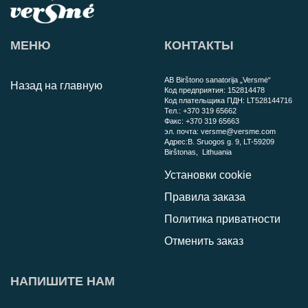
МЕНЮ
КОНТАКТЫ
AB Birštono sanatorija „Versmė“
Назад на главную
Код предприятия:
152814478
Код плательщика ПДН:
LT528144716
Тел.:
+370 319 65662
Факс:
+370 319 65663
эл. почта:
versme@versme.com
Aдрес:
B. Sruogos g. 9,
LT-59209
Birštonas
, Lithuania
Установки cookie
Правила заказа
Политика приватности
Отменить заказ
НАПИШИТЕ НАМ