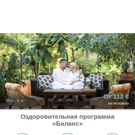
От 112 €
Мин.:
2 н.
на человека
Оздоровительная программа
«Баланс»