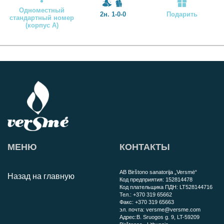
Одноместный
2н. 1-0-0
Подарить
стандартный номер
(корпус А)
МЕНЮ
КОНТАКТЫ
AB Birštono sanatorija „Versmė“
Назад на главную
Код предприятия:
152814478
Код плательщика ПДН:
LT528144716
Тел.:
+370 319 65662
Факс:
+370 319 65663
эл. почта:
versme@versme.com
Aдрес:
B. Sruogos g. 9,
LT-59209