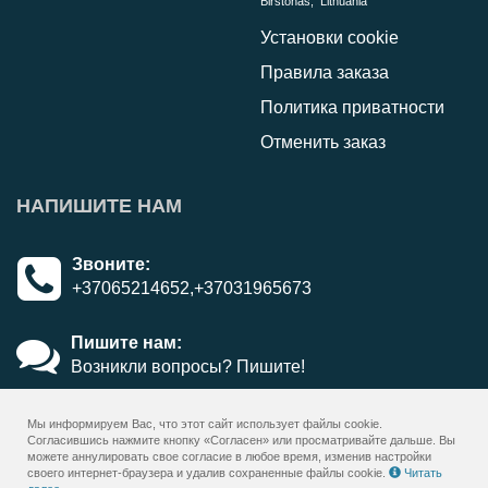
Birštonas
, Lithuania
Установки cookie
Правила заказа
Политика приватности
Отменить заказ
НАПИШИТЕ НАМ
Звоните:
+37065214652,+37031965673
Пишите нам:
Возникли вопросы? Пишите!
Мы информируем Вас, что этот сайт использует файлы cookie.
Согласившись нажмите кнопку «Согласен» или просматривайте дальше. Вы
можете аннулировать свое согласие в любое время, изменив настройки
своего интернет-браузера и удалив сохраненные файлы cookie.
Читать