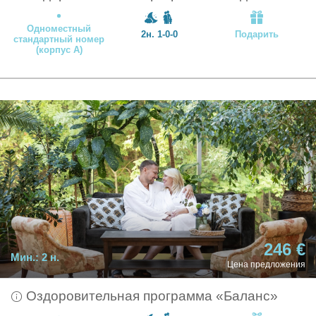
Одноместный
2н. 1-0-0
Подарить
стандартный номер
(корпус А)
246 €
Мин.:
2 н.
Цена предложения
Оздоровительная программа «Баланс»