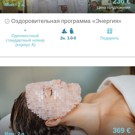
236 €
Мин.:
2 н.
Цена предложения
Оздоровительная программа «Энергия»
Одноместный
2н. 1-0-0
Подарить
стандартный номер
(корпус А)
369 €
Мин.:
2 н.