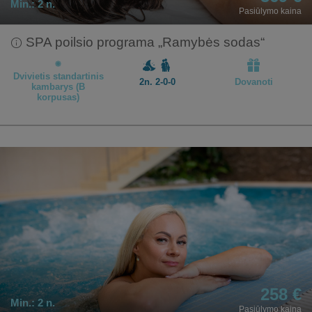
Min.:
2 n.
Pasiūlymo kaina
SPA poilsio programa „Ramybės sodas“
Dvivietis standartinis
2n. 2-0-0
Dovanoti
kambarys (B
korpusas)
258 €
Min.:
2 n.
Pasiūlymo kaina