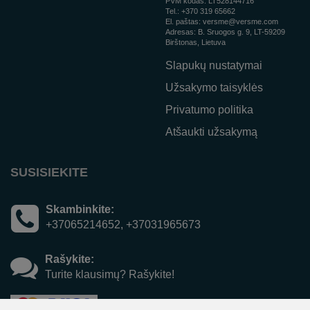
PVM kodas:
LT528144716
Tel.:
+370 319 65662
El. paštas:
versme@versme.com
Adresas:
B. Sruogos g. 9,
LT-59209
Birštonas, Lietuva
Slapukų nustatymai
Užsakymo taisyklės
Privatumo politika
Atšaukti užsakymą
SUSISIEKITE
Skambinkite:
+37065214652, +37031965673
Rašykite:
Turite klausimų? Rašykite!