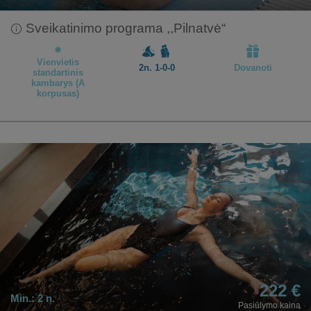
Sveikatinimo programa ,,Pilnatvė“
Vienvietis
2n. 1-0-0
Dovanoti
standartinis
kambarys (A
korpusas)
222 €
Min.:
2 n.
Pasiūlymo kaina