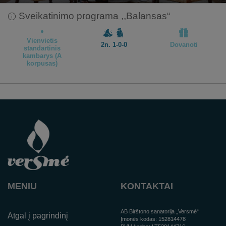
Sveikatinimo programa ,,Balansas“
Vienvietis
2n. 1-0-0
Dovanoti
standartinis
kambarys (A
korpusas)
MENIU
KONTAKTAI
AB Birštono sanatorija „Versmė“
Atgal į pagrindinį
Įmonės kodas:
152814478