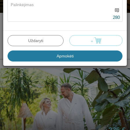
268 €
Min.:
2 n.
Pasiūlymo kaina
280
Sveikatinimo programa ,,Harmonija“
Vienvietis
2n. 1-0-0
Dovanoti
standartinis
Uždaryti
+
kambarys (A
korpusas)
Apmokėti
236 €