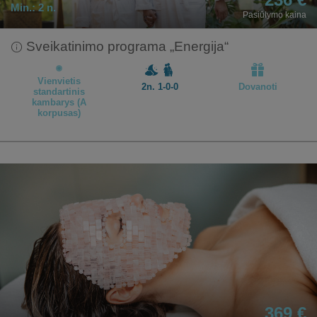
Min.:
2 n.
Pasiūlymo kaina
Sveikatinimo programa „Energija“
Vienvietis
2n. 1-0-0
Dovanoti
standartinis
kambarys (A
korpusas)
369 €