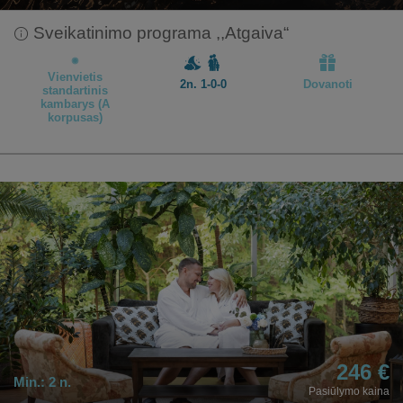
Sveikatinimo programa ,,Atgaiva“
Vienvietis
2n. 1-0-0
Dovanoti
standartinis
kambarys (A
korpusas)
246 €
Min.:
2 n.
Pasiūlymo kaina