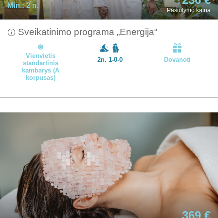
Min.:
2 n.
Pasiūlymo kaina
Sveikatinimo programa „Energija“
Vienvietis
2n. 1-0-0
Dovanoti
standartinis
kambarys (A
korpusas)
369 €