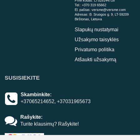
PVM kodas:
LT528144716
Tel.:
+370 319 65662
El. paštas:
versme@versme.com
Adresas:
B. Sruogos g. 9,
LT-59209
Birštonas, Lietuva
Slapukų nustatymai
Užsakymo taisyklės
Privatumo politika
Atšaukti užsakymą
SUSISIEKITE
Skambinkite:
+37065214652, +37031965673
Rašykite:
Turite klausimų? Rašykite!