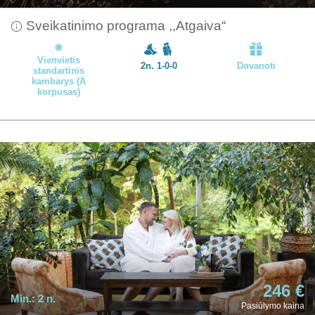
Sveikatinimo programa ,,Atgaiva“
Vienvietis
2n. 1-0-0
Dovanoti
standartinis
kambarys (A
korpusas)
246 €
Min.:
2 n.
Pasiūlymo kaina