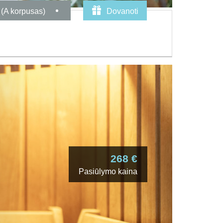
 (A korpusas)
Dovanoti
268 €
Pasiūlymo kaina