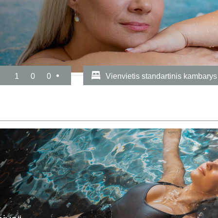
1
0
0
Vienvietis standartinis kambarys