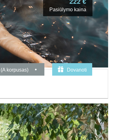
222 €
Pasiūlymo kaina
 (A korpusas)
Dovanoti