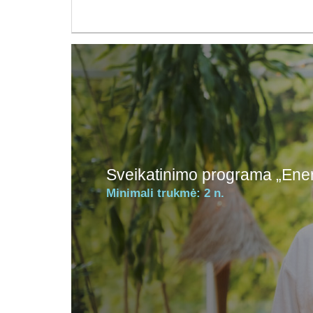
Sveikatinimo programa „Ener
Minimali trukmė:
2 n.