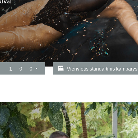
aiva“
1
0
0
Vienvietis standartinis kambarys