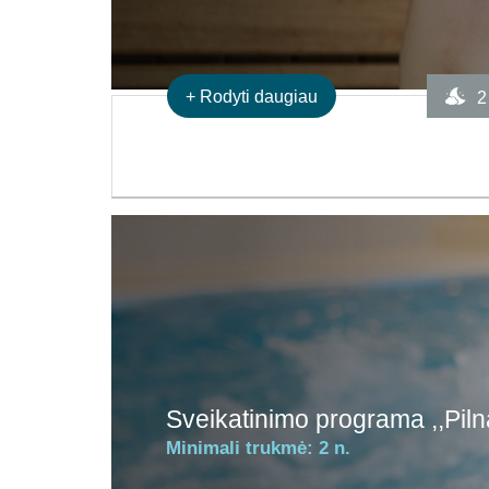
+
Rodyti daugiau
2
Sveikatinimo programa ,,Piln
Minimali trukmė:
2 n.