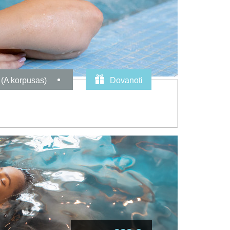
 (A korpusas)
Dovanoti