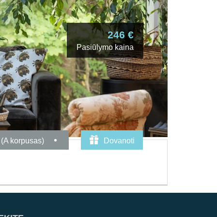
246 €
Pasiūlymo kaina
 (A korpusas)
Dovanoti