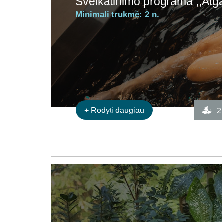
Sveikatinimo programa ,,Atg
Minimali trukmė:
2 n.
+
Rodyti daugiau
2