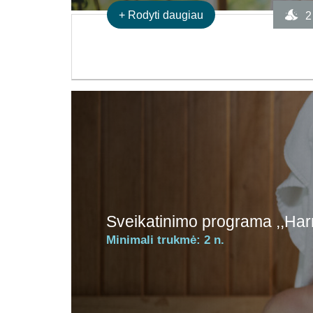
+
Rodyti daugiau
2
Sveikatinimo programa ,,Har
Minimali trukmė:
2 n.