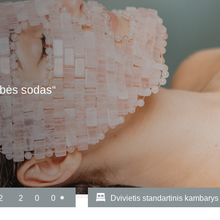
ybės sodas“
2
2
0
0
Dvivietis standartinis kambarys