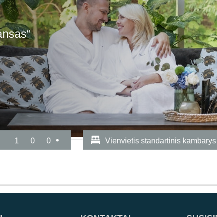
ansas“
1
0
0
Vienvietis standartinis kambarys