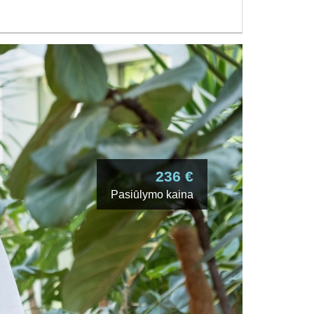
236 €
Pasiūlymo kaina