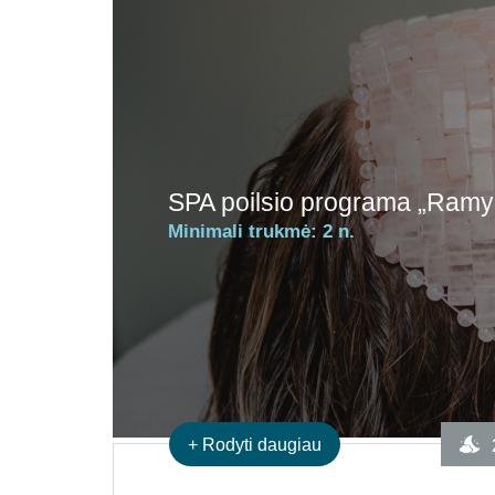
SPA poilsio programa „Ram
Minimali trukmė:
2 n.
+
Rodyti daugiau