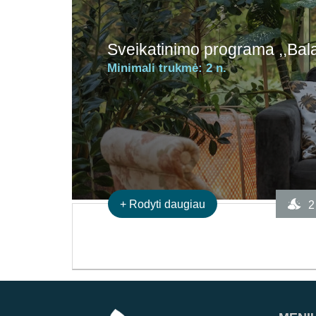
Sveikatinimo programa ,,Bal
Minimali trukmė:
2 n.
+
Rodyti daugiau
2