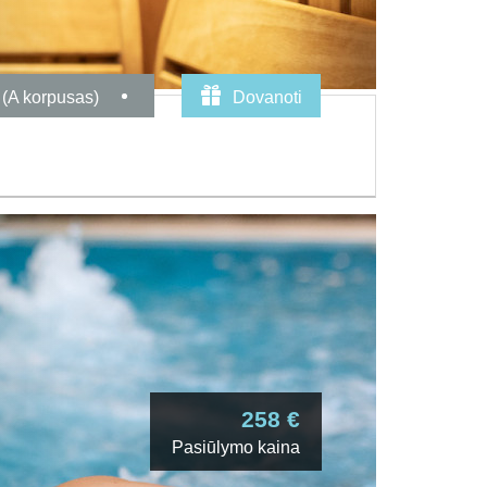
 (A korpusas)
Dovanoti
258 €
Pasiūlymo kaina