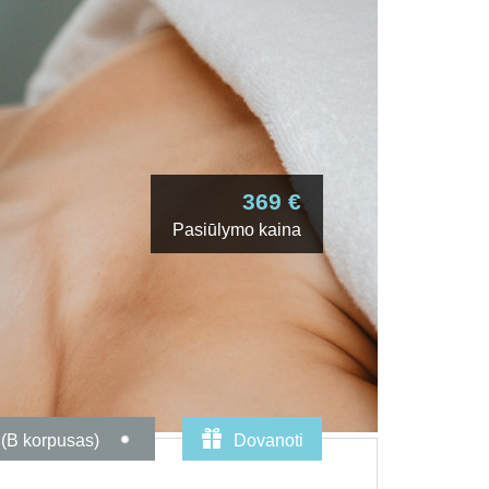
369 €
Pasiūlymo kaina
 (B korpusas)
Dovanoti