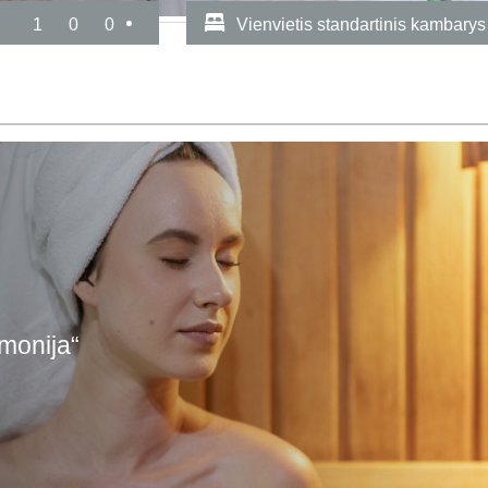
1
0
0
Vienvietis standartinis kambarys
monija“