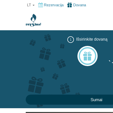
LT
Rezervacija
Dovana
Išsirinkite dovaną
1
Sumai