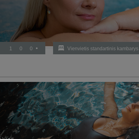
1
0
0
Vienvietis standartinis kambarys