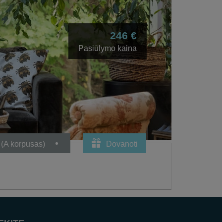
246 €
Pasiūlymo kaina
 (A korpusas)
Dovanoti