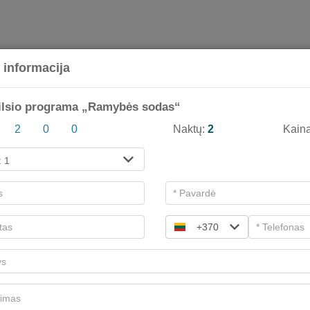
 informacija
ilsio programa „Ramybės sodas“
Atsiskaityk prekių krepšelyje
2
:
2
0
0
Naktų:
2
Kain
Dovanų kortelės
+370
Dovanų kortelė galioja 12 mėnesių!
SPA paslaugoms
Programoms
Do