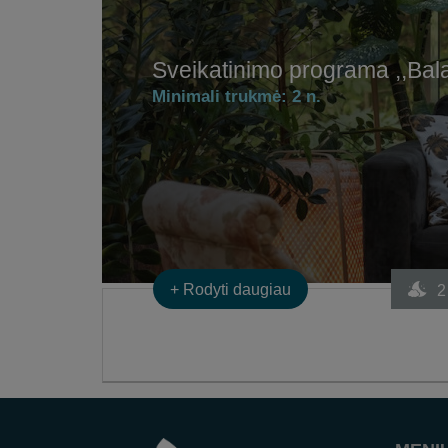
Sveikatinimo programa ,,Bal
Minimali trukmė:
2 n.
+
Rodyti daugiau
2