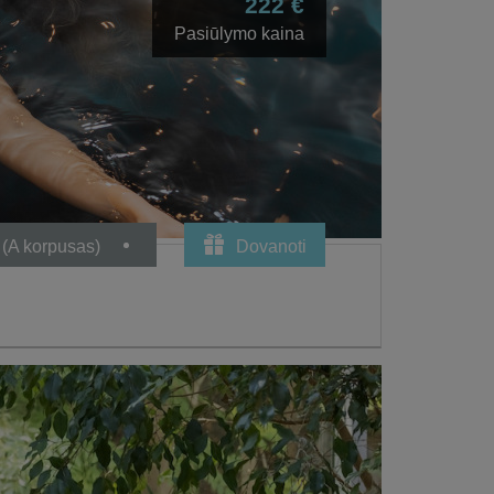
222 €
Pasiūlymo kaina
 (A korpusas)
Dovanoti