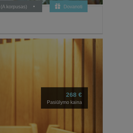
 (A korpusas)
Dovanoti
268 €
Pasiūlymo kaina