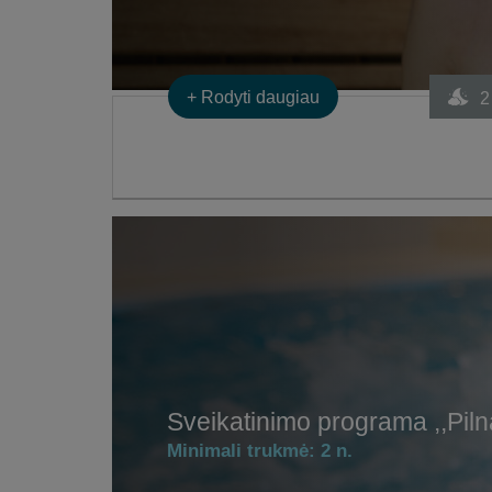
+
Rodyti daugiau
2
Sveikatinimo programa ,,Piln
Minimali trukmė:
2 n.