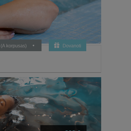
 (A korpusas)
Dovanoti