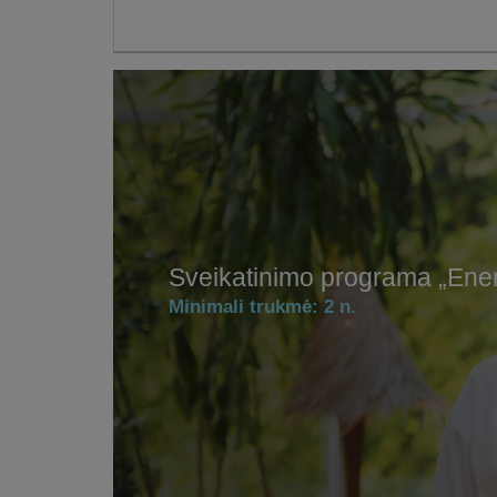
Sveikatinimo programa „Ener
Minimali trukmė:
2 n.