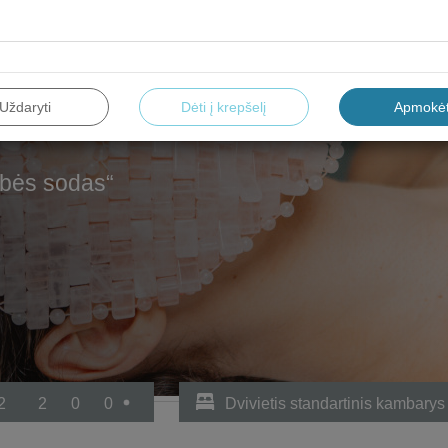
Uždaryti
Dėti į krepšelį
Apmokėt
ybės sodas“
2
2
0
0
Dvivietis standartinis kambarys