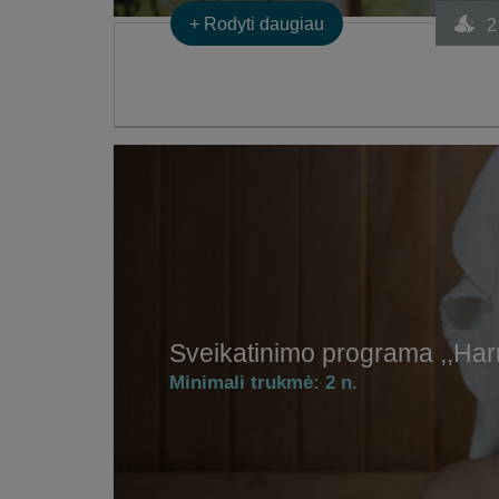
+
Rodyti daugiau
2
Sveikatinimo programa ,,Har
Minimali trukmė:
2 n.