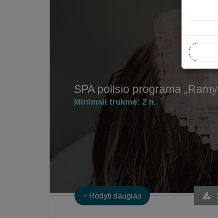
SPA poilsio programa „Ram
Minimali trukmė:
2 n.
+
Rodyti daugiau