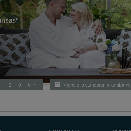
ansas“
1
0
0
Vienvietis standartinis kambarys