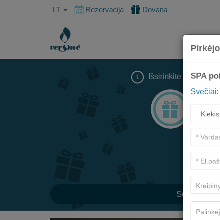
LT
Rezervacija
Dovana
Pirkėjo
SPA po
Išsirinkite dovaną
1
Svečiai
Sumai