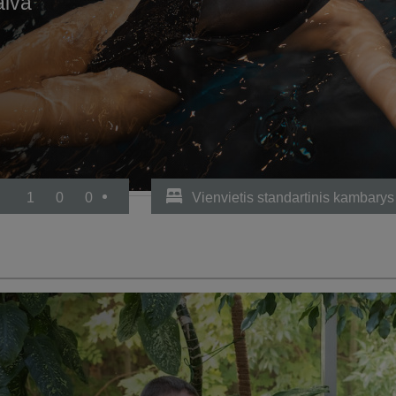
aiva“
1
0
0
Vienvietis standartinis kambarys