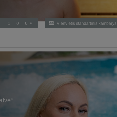
1
0
0
Vienvietis standartinis kambarys
atvė“