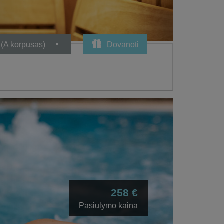
 (A korpusas)
Dovanoti
258 €
Pasiūlymo kaina