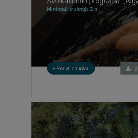
Sveikatinimo programa ,,Atg
Minimali trukmė:
2 n.
+
Rodyti daugiau
2