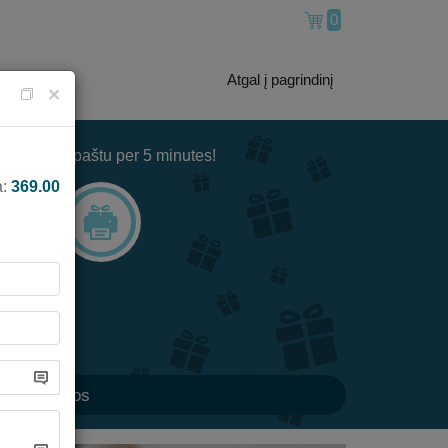
0
Atgal į pagrindinį
×
Ir gauk paštu per 5 minutes!
3
a:
369.00
vanų idėjos