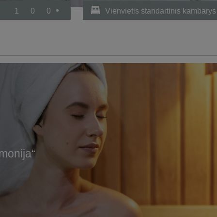
1
0
0
Vienvietis standartinis kambarys
monija“