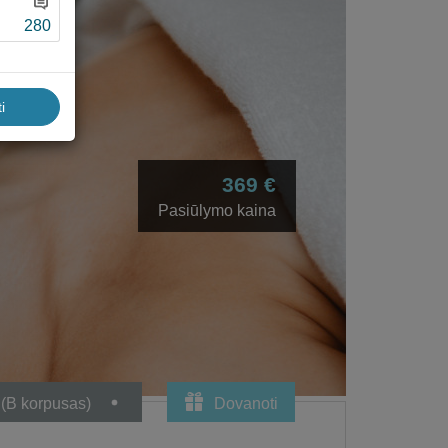
280
i
369 €
Pasiūlymo kaina
 (B korpusas)
Dovanoti