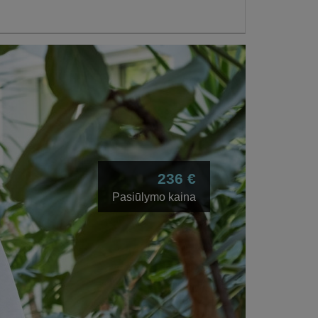
236 €
Pasiūlymo kaina