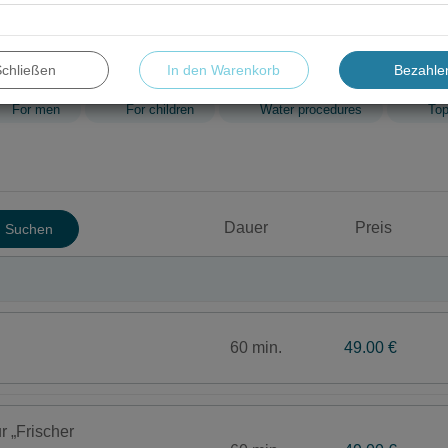
Schließen
In den Warenkorb
Bezahle
For men
For children
Water procedures
To
Dauer
Preis
Suchen
60 min.
49.00 €
 „Frischer