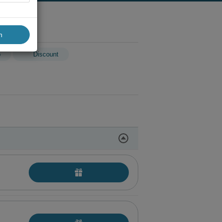
n
p
Discount