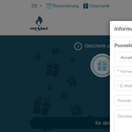
DE
Reservierung
Geschenk
Inform
Puoselė
Geschenk auswählen
1
Es gi
für den Betrag