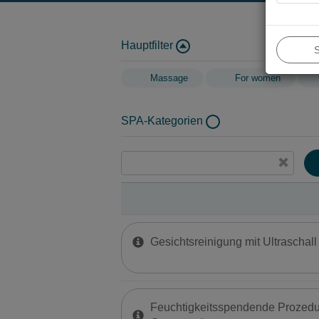
Hauptfilter
Massage
For women
SPA-Kategorien
Gesichtsreinigung mit Ultraschall
Feuchtigkeitsspendende Prozedur