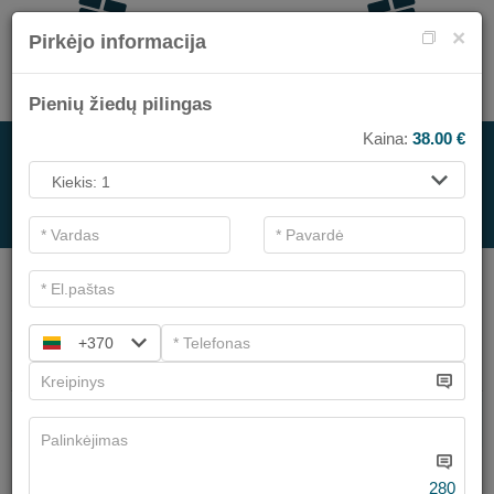
×
Pirkėjo informacija
Pienių žiedų pilingas
Kaina:
38.00
€
SPA PASLAUGOMS
.
Pagrindiniai filtrai
SPA kategorijos
+370
Ieškoti
Grožio sodas veido procedūros
Turime
6
pasiūlymų
280