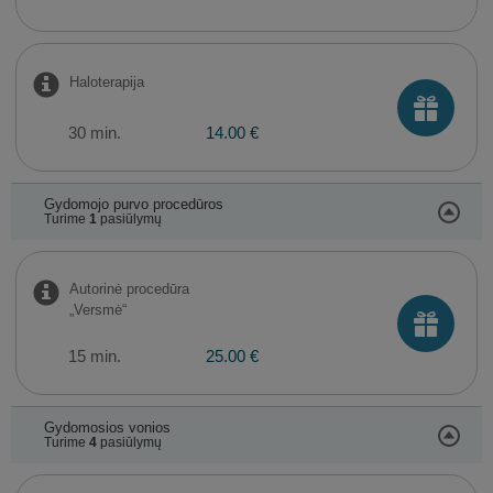
Haloterapija
30 min.
14.00 €
Gydomojo purvo procedūros
Turime
1
pasiūlymų
Autorinė procedūra
„Versmė“
15 min.
25.00 €
Gydomosios vonios
Turime
4
pasiūlymų