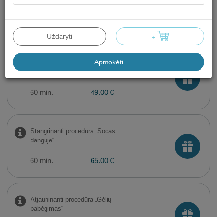
Veido valymas ultragarsu
60 min.
49.00 €
Uždaryti
+
Apmokėti
Drėkinamoji procedūra „Gaivi sodo
rasa“
60 min.
49.00 €
Stangrinanti procedūra „Sodas
danguje“
60 min.
65.00 €
Atjauninanti procedūra „Gėlių
pabėgimas“