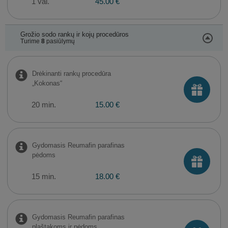
1 val.
45.00 €
Grožio sodo rankų ir kojų procedūros
Turime
8
pasiūlymų
Drėkinanti rankų procedūra
„Kokonas“
20 min.
15.00 €
Gydomasis Reumafin parafinas
pėdoms
15 min.
18.00 €
Gydomasis Reumafin parafinas
plaštakoms ir pėdoms