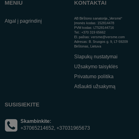
MENIU
KONTAKTAI
AB Birštono sanatorija „Versmė“
Atgal į pagrindinį
Įmonės kodas:
152814478
PVM kodas:
LT528144716
Tel.:
+370 319 65662
El. paštas:
versme@versme.com
Adresas:
B. Sruogos g. 9,
LT-59209
Birštonas, Lietuva
Slapukų nustatymai
Užsakymo taisyklės
Privatumo politika
Atšaukti užsakymą
SUSISIEKITE
Skambinkite:
+37065214652, +37031965673