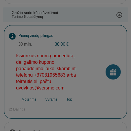
Grožio sodo kūno šveitimai
Turime
5
pasiūlymų
Pienių žiedų pilingas
30 min.
38.00 €
Išsirinkus norimą procedūrą,
dėl galimo kupono
panaudojimo laiko, skambinti
telefonu +37031965683 arba
teirautis el. paštu
gydyklos@versme.com
Moterims
Vyrams
Top
Dalintis