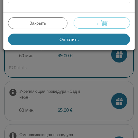
ультразвуком
60 мин.
49.00 €
Закрыть
+
Оплатить
Увлажняющая процедура
«Свежая садовая роса»
60 мин.
49.00 €
Dalintis
Укрепляющая процедура «Сад в
небе»
60 мин.
65.00 €
Омолаживающая процедура