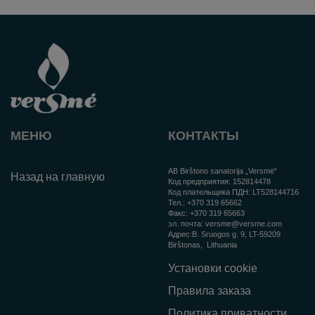
МЕНЮ
КОНТАКТЫ
AB Birštono sanatorija „Versmė“
Назад на главную
Код предприятия:
152814478
Код плательщика ПДН:
LT528144716
Тел.:
+370 319 65662
Факс:
+370 319 65663
эл. почта:
versme@versme.com
Aдрес:
B. Sruogos g. 9,
LT-59209
Birštonas
, Lithuania
Установки cookie
Правила заказа
Политика приватности