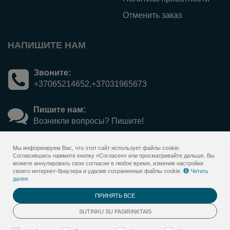
Отменить заказ
НАПИШИТЕ НАМ
Звоните:
+37065214652,+37031965673
Пишите нам:
Возникли вопросы? Пишите!
Мы информируем Вас, что этот сайт использует файлы cookie.
Согласившись нажмите кнопку «Согласен» или просматривайте дальше. Вы
можете аннулировать свое согласие в любое время, изменив настройки
своего интернет-браузера и удалив сохраненные файлы cookie.
Читать
далее
ПРИНЯТЬ ВСЕ
© 2026
Sanatorija Versmė - gift voucher&nbsp;
<span>online</span> system
SUTINKU SU PASIRINKTAIS
. Все права защищены
BookingRobot 2.0