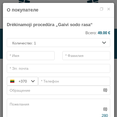
×
О покупателе
Drėkinamoji procedūra „Gaivi sodo rasa“
Всего:
49.00
€
НА СПА-УСЛУГИ
.
Основные фильтры
Категории СПА
+370
Искать
Имеем предложений:
6
280
Чистка лица