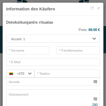
×
Information des Käufers
Detoksikuojantis ritualas
Preis:
69.00
€
FÜR DIENSTLEISTUNGEN
.
Hauptfilter
SPA-Kategorien
+370
Suchen
Turime
6
pasiūlymų
280
Gesichtsreinigung mit