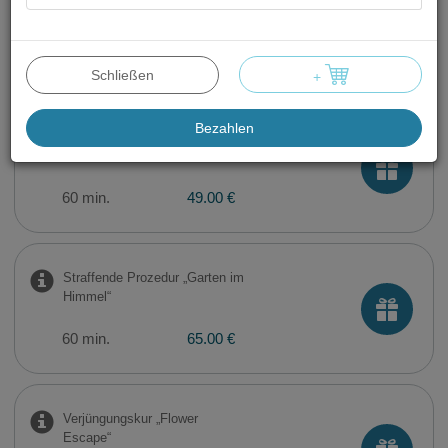
Ultraschall
60 min.
49.00 €
Schließen
+
Bezahlen
Feuchtigkeitsspendende Prozedur
„Frischer Gartentau“
60 min.
49.00 €
Straffende Prozedur „Garten im
Himmel“
60 min.
65.00 €
Verjüngungskur „Flower
Escape“