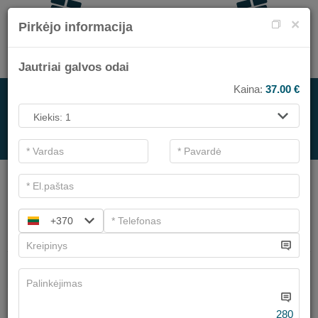
×
Pirkėjo informacija
Jautriai galvos odai
Kaina:
37.00
€
SPA PASLAUGOMS
.
Pagrindiniai filtrai
SPA kategorijos
+370
Ieškoti
Grožio sodas veido procedūros
Turime
6
pasiūlymų
280