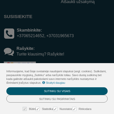
Atšaukti užsakymą
SUSISIEKITE
Skambinkite:
+37065214652, +37031965673
Rašykite:
Turite klausimų? Rašykite!
Informuojame, kad šioje svetainėje naudojami slapukai (angl. cookies). Sutikdami,
paspauskite mygtuką „Sutinku“ arba naršykite toliau. Savo duotą sutikimą bet
kada galėsite atšaukti pakeisdami savo interneto naršyklės nustatymus ir
ištrindami įrašytus slapukus.
Skaityti daugiau
SUTINKU SU VISAIS
© 2026
Sanatorija Versmė - dovanų kuponų sistema
. Visos teisės
SUTINKU SU PASIRINKTAIS
saugomos
BookingRobot 2.0
Būtini
Statistika
Nuostatos
Rinkodara