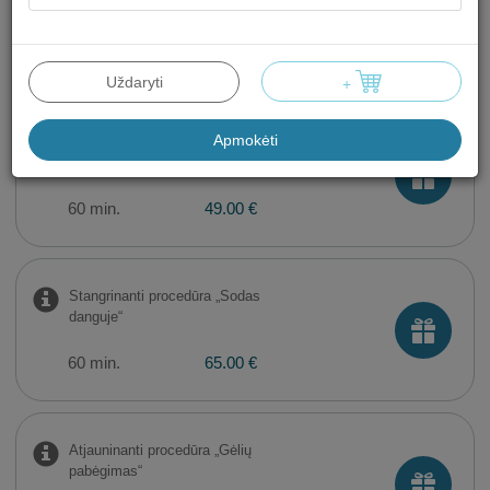
Veido valymas ultragarsu
60 min.
49.00 €
Uždaryti
+
Apmokėti
Drėkinamoji procedūra „Gaivi sodo
rasa“
60 min.
49.00 €
Stangrinanti procedūra „Sodas
danguje“
60 min.
65.00 €
Atjauninanti procedūra „Gėlių
pabėgimas“