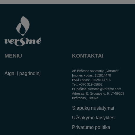
MENIU
KONTAKTAI
AB Birštono sanatorija „Versmė“
Atgal į pagrindinį
Įmonės kodas:
152814478
PVM kodas:
LT528144716
Tel.:
+370 319 65662
El. paštas:
versme@versme.com
Adresas:
B. Sruogos g. 9,
LT-59209
Birštonas, Lietuva
Slapukų nustatymai
Užsakymo taisyklės
Privatumo politika