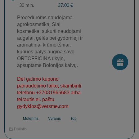
30 min.
37.00 €
Procedūroms naudojama
agrokosmetika. Šiai
kosmetikai sukurti naudojami
augalai, gėlės bei gydomieji ir
aromatiniai krūmokšniai,
kuriuos patys augina savo
ORTOFFICINA ūkyje,
apsuptame Bolonijos kalvų.
Dėl galimo kupono
panaudojimo laiko, skambinti
telefonu +37031965683 arba
teirautis el. paštu
gydyklos@versme.com
Moterims
Vyrams
Top
Dalintis