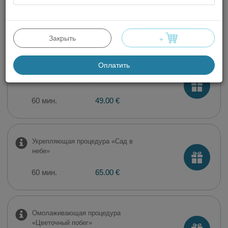
ультразвуком
60 мин.
49.00 €
Закрыть
+
Оплатить
Увлажняющая процедура
«Свежая садовая роса»
60 мин.
49.00 €
Укрепляющая процедура «Сад в
небе»
60 мин.
65.00 €
Омолаживающая процедура
«Цветочный побег»