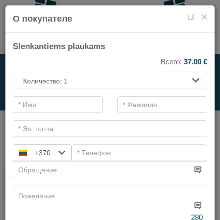
×
О покупателе
Slenkantiems plaukams
Всего:
37.00
€
НА СПА-УСЛУГИ
.
Основные фильтры
Категории СПА
+370
Искать
Имеем предложений:
6
280
Чистка лица