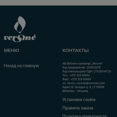
МЕНЮ
КОНТАКТЫ
AB Birštono sanatorija „Versmė“
Назад на главную
Код предприятия:
152814478
Код плательщика ПДН:
LT528144716
Тел.:
+370 319 65662
Факс:
+370 319 65663
эл. почта:
versme@versme.com
Aдрес:
B. Sruogos g. 9,
LT-59209
Birštonas
, Lithuania
Установки cookie
Правила заказа
Политика приватности