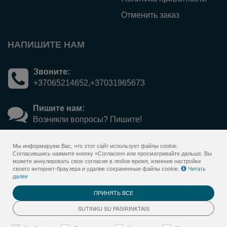
Отменить заказ
НАПИШИТЕ НАМ
Звоните:
+37065214652,+37031965673
Пишите нам:
Возникли вопросы? Пишите!
Мы информируем Вас, что этот сайт использует файлы cookie.
Согласившись нажмите кнопку «Согласен» или просматривайте дальше. Вы
можете аннулировать свое согласие в любое время, изменив настройки
своего интернет-браузера и удалив сохраненные файлы cookie.
Читать
далее
ПРИНЯТЬ ВСЕ
© 2026
Sanatorija Versmė - gift voucher&nbsp;
<span>online</span> system
SUTINKU SU PASIRINKTAIS
. Все права защищены
BookingRobot 2.0