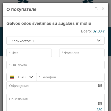
×
О покупателе
Galvos odos šveitimas su augalais ir moliu
Всего:
37.00
€
НА СПА-УСЛУГИ
.
Основные фильтры
Категории СПА
+370
Искать
Имеем предложений:
6
280
Чистка лица