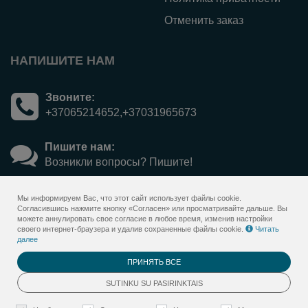
Отменить заказ
НАПИШИТЕ НАМ
Звоните:
+37065214652,+37031965673
Пишите нам:
Возникли вопросы? Пишите!
Мы информируем Вас, что этот сайт использует файлы cookie.
Согласившись нажмите кнопку «Согласен» или просматривайте дальше. Вы
можете аннулировать свое согласие в любое время, изменив настройки
своего интернет-браузера и удалив сохраненные файлы cookie.
Читать
далее
ПРИНЯТЬ ВСЕ
© 2026
Sanatorija Versmė - gift voucher&nbsp;
<span>online</span> system
SUTINKU SU PASIRINKTAIS
. Все права защищены
BookingRobot 2.0