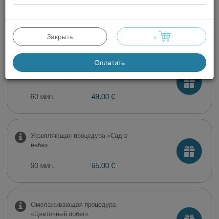
ультразвуком
60 мин.
49.00 €
Закрыть
+
Оплатить
Увлажняющая процедура
«Свежая садовая роса»
60 мин.
49.00 €
Укрепляющая процедура «Сад в
небе»
60 мин.
65.00 €
Омолаживающая процедура
«Цветочный побег»