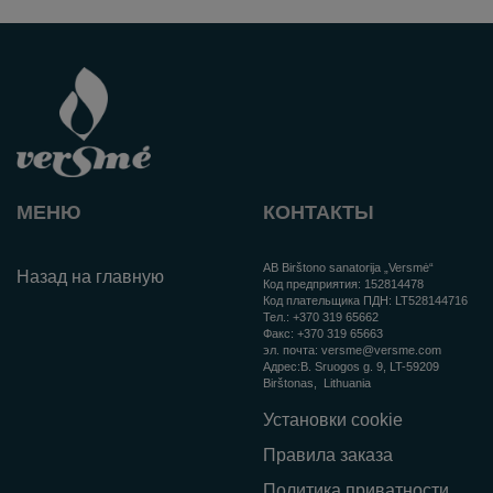
МЕНЮ
КОНТАКТЫ
AB Birštono sanatorija „Versmė“
Назад на главную
Код предприятия:
152814478
Код плательщика ПДН:
LT528144716
Тел.:
+370 319 65662
Факс:
+370 319 65663
эл. почта:
versme@versme.com
Aдрес:
B. Sruogos g. 9,
LT-59209
Birštonas
, Lithuania
Установки cookie
Правила заказа
Политика приватности