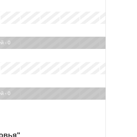
x
x
x
x
x
x
x
й - 0
x
x
x
x
x
x
x
x
x
x
x
x
x
x
й - 0
x
x
x
x
x
x
x
овья"