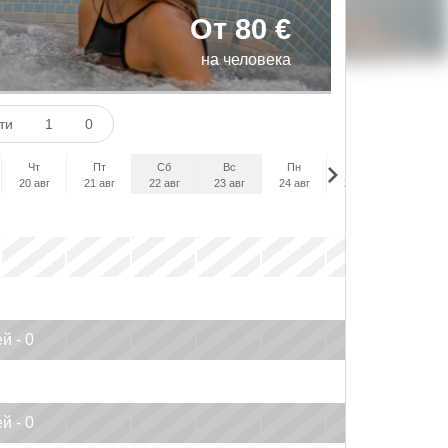
От 80 €
на человека
сти
1
0
Чт
Пт
Сб
Вс
Пн
Вт
Ср
20 авг
21 авг
22 авг
23 авг
24 авг
25 авг
26 авг
x
x
x
x
x
x
x
й - 0
x
x
x
x
x
x
x
й - 0
x
x
x
x
x
x
x