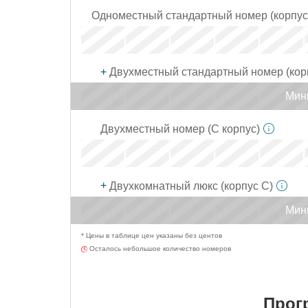
x
Одноместный стандартный номер (корпус
x
x
x
+
Двухместный стандартный номер (кор
x
x
Мини
x
Двухместный номер (С корпус)
x
x
x
+
Двухкомнатный люкс (корпус С)
x
x
Мини
* Цены в таблице цен указаны без центов
x
Осталось небольшое количество номеров
Прог