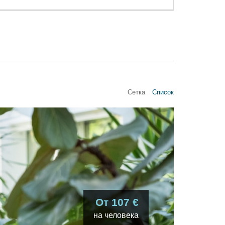
Сетка
Cписок
От 107 €
на человека