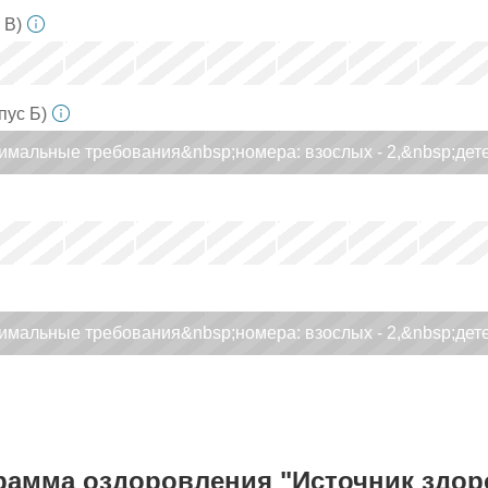
 B)
x
x
x
x
x
x
x
пус Б)
мальные требования&nbsp;номерa: взослых - 2,&nbsp;дете
x
x
x
x
x
x
x
x
x
x
x
x
x
x
мальные требования&nbsp;номерa: взослых - 2,&nbsp;дете
x
x
x
x
x
x
x
рамма оздоровления "Источник здор